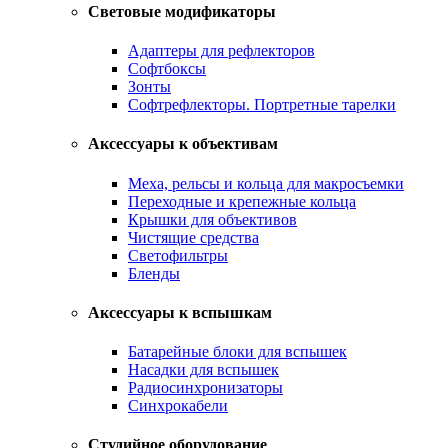
Световые модификаторы
Адаптеры для рефлекторов
Софтбоксы
Зонты
Софтрефлекторы. Портретные тарелки
Аксессуары к объективам
Меха, рельсы и кольца для макросъемки
Переходные и крепежные кольца
Крышки для объективов
Чистящие средства
Светофильтры
Бленды
Аксессуары к вспышкам
Батарейные блоки для вспышек
Насадки для вспышек
Радиосинхронизаторы
Синхрокабели
Студийное оборудование