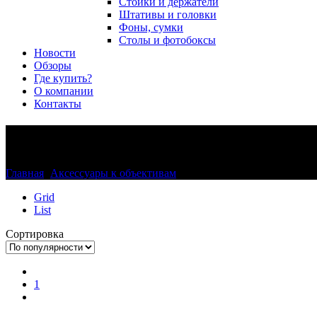
Стойки и держатели
Штативы и головки
Фоны, сумки
Столы и фотобоксы
Новости
Обзоры
Где купить?
О компании
Контакты
Меха, рельсы и кольца для м
Главная
>
Аксессуары к объективам
>
Меха, рельсы и кольца д
Grid
List
Сортировка
1