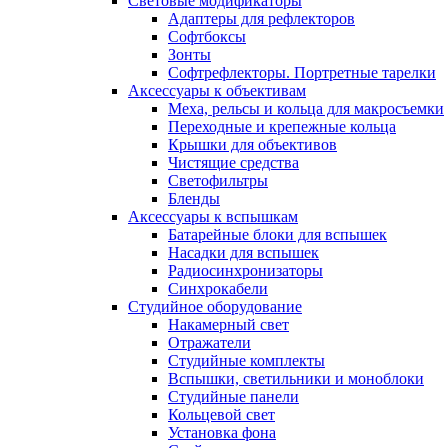
Световые модификаторы
Адаптеры для рефлекторов
Софтбоксы
Зонты
Софтрефлекторы. Портретные тарелки
Аксессуары к объективам
Меха, рельсы и кольца для макросъемки
Переходные и крепежные кольца
Крышки для объективов
Чистящие средства
Светофильтры
Бленды
Аксессуары к вспышкам
Батарейные блоки для вспышек
Насадки для вспышек
Радиосинхронизаторы
Синхрокабели
Студийное оборудование
Накамерный свет
Отражатели
Студийные комплекты
Вспышки, светильники и моноблоки
Студийные панели
Кольцевой свет
Установка фона