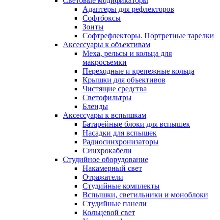
Световые модификаторы
Адаптеры для рефлекторов
Софтбоксы
Зонты
Софтрефлекторы. Портретные тарелки
Аксессуары к объективам
Меха, рельсы и кольца для
макросъемки
Переходные и крепежные кольца
Крышки для объективов
Чистящие средства
Светофильтры
Бленды
Аксессуары к вспышкам
Батарейные блоки для вспышек
Насадки для вспышек
Радиосинхронизаторы
Синхрокабели
Студийное оборудование
Накамерный свет
Отражатели
Студийные комплекты
Вспышки, светильники и моноблоки
Студийные панели
Кольцевой свет