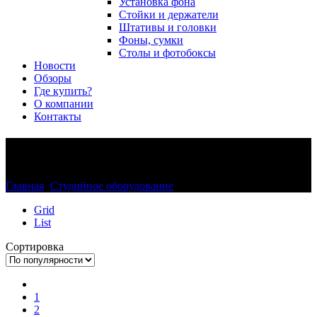
Установка фона
Стойки и держатели
Штативы и головки
Фоны, сумки
Столы и фотобоксы
Новости
Обзоры
Где купить?
О компании
Контакты
Студийные панели
Главная
>
Студийное оборудование
>
Студийные панели
Grid
List
Сортировка
1
2