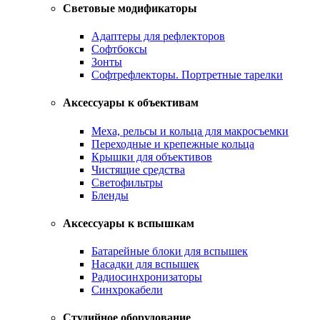
Световые модификаторы
Адаптеры для рефлекторов
Софтбоксы
Зонты
Софтрефлекторы. Портретные тарелки
Аксессуары к объективам
Меха, рельсы и кольца для макросъемки
Переходные и крепежные кольца
Крышки для объективов
Чистящие средства
Светофильтры
Бленды
Аксессуары к вспышкам
Батарейные блоки для вспышек
Насадки для вспышек
Радиосинхронизаторы
Синхрокабели
Студийное оборудование