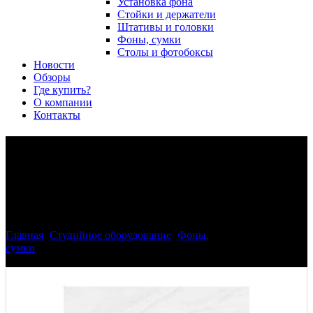
Установка фона
Стойки и держатели
Штативы и головки
Фоны, сумки
Столы и фотобоксы
Новости
Обзоры
Где купить?
О компании
Контакты
Бесшовный белый
фотографический фон-
муслин Phottix (3 x 6m)
Главная
>
Студийное оборудование
>
Фоны,
сумки
>
Бесшовный белый фотографический фон-муслин
Phottix (3 x 6m)