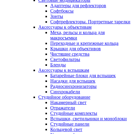
Световые модификаторы
Адаптеры для рефлекторов
Софтбоксы
Зонты
Софтрефлекторы. Портретные тарелки
Аксессуары к объективам
Меха, рельсы и кольца для
макросъемки
Переходные и крепежные кольца
Крышки для объективов
Чистящие средства
Светофильтры
Бленды
Аксессуары к вспышкам
Батарейные блоки для вспышек
Насадки для вспышек
Радиосинхронизаторы
Синхрокабели
Студийное оборудование
Накамерный свет
Отражатели
Студийные комплекты
Вспышки, светильники и моноблоки
Студийные панели
Кольцевой свет