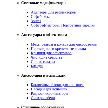
Световые модификаторы
Адаптеры для рефлекторов
Софтбоксы
Зонты
Софтрефлекторы. Портретные тарелки
Аксессуары к объективам
Меха, рельсы и кольца для макросъемки
Переходные и крепежные кольца
Крышки для объективов
Чистящие средства
Светофильтры
Бленды
Аксессуары к вспышкам
Батарейные блоки для вспышек
Насадки для вспышек
Радиосинхронизаторы
Синхрокабели
Студийное оборудование