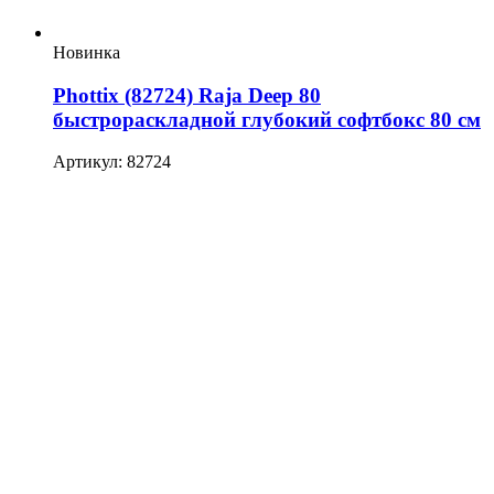
Новинка
Phottix (82724) Raja Deep 80
быстрораскладной глубокий софтбокс 80 см
Артикул: 82724