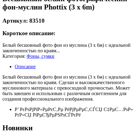
фон-муслин Phottix (3 x 6m)
Артикул: 83510
Короткое описание:
Белый бесшовный фото фон из муслина (3 х 6м) с идеальной
законченностью по краям...
Категория:
Фоны, сумки
Описание
Белый бесшовный фото фон из муслина (3 х 6м) с идеальной
законченностью по краям. Сделан и высококачественного
муслинового материала с превосходной прочностью. Может
быть завешен и использован с различным осветлением для
создания профессионального изображения.
Р’ РєРѕРјРїР»РµРєС‚Рµ РёРјРµРµС‚СЃСЏ С‡РµС…РѕР»
РґР»СЏ РїРµСЂРµРЅРѕСЃРєРё
Новинки