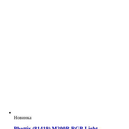
Новинка
Phottix (81419) M200R RGB Light