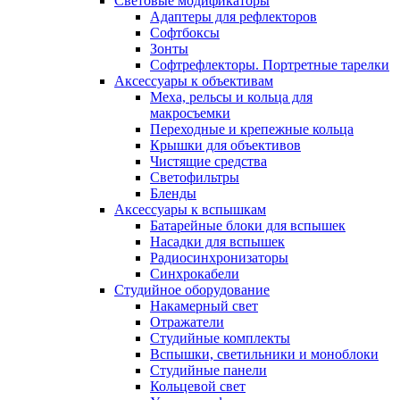
Световые модификаторы
Адаптеры для рефлекторов
Софтбоксы
Зонты
Софтрефлекторы. Портретные тарелки
Аксессуары к объективам
Меха, рельсы и кольца для
макросъемки
Переходные и крепежные кольца
Крышки для объективов
Чистящие средства
Светофильтры
Бленды
Аксессуары к вспышкам
Батарейные блоки для вспышек
Насадки для вспышек
Радиосинхронизаторы
Синхрокабели
Студийное оборудование
Накамерный свет
Отражатели
Студийные комплекты
Вспышки, светильники и моноблоки
Студийные панели
Кольцевой свет