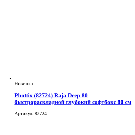
Новинка
Phottix (82724) Raja Deep 80
быстрораскладной глубокий софтбокс 80 см
Артикул: 82724