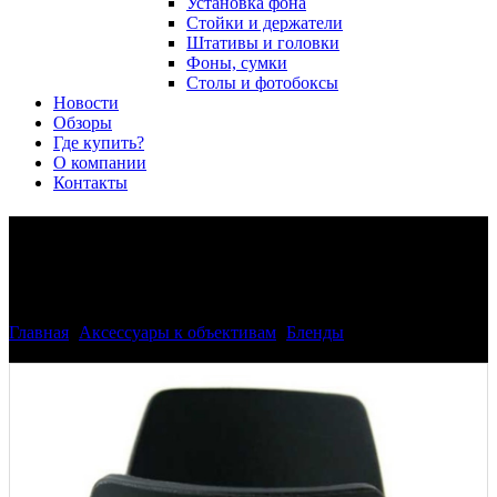
Установка фона
Стойки и держатели
Штативы и головки
Фоны, сумки
Столы и фотобоксы
Новости
Обзоры
Где купить?
О компании
Контакты
Бленда Phottix HB-35 для
Nikon AF-S DX 18-200mm
Главная
>
Аксессуары к объективам
>
Бленды
>
Бленда Phottix
HB-35 для Nikon AF-S DX 18-200mm