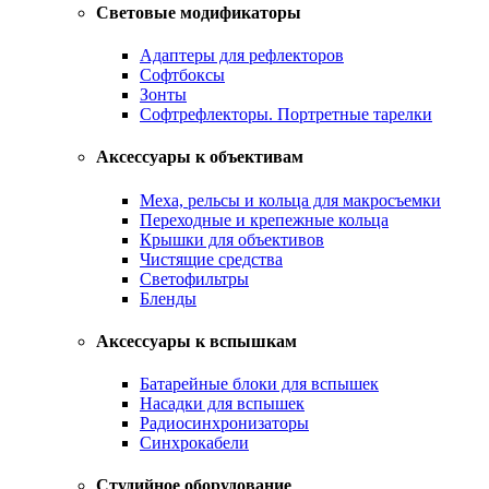
Световые модификаторы
Адаптеры для рефлекторов
Софтбоксы
Зонты
Софтрефлекторы. Портретные тарелки
Аксессуары к объективам
Меха, рельсы и кольца для макросъемки
Переходные и крепежные кольца
Крышки для объективов
Чистящие средства
Светофильтры
Бленды
Аксессуары к вспышкам
Батарейные блоки для вспышек
Насадки для вспышек
Радиосинхронизаторы
Синхрокабели
Студийное оборудование