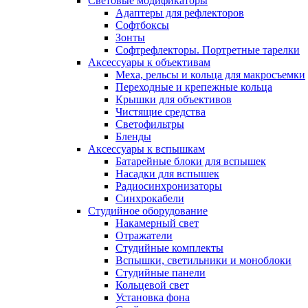
Световые модификаторы
Адаптеры для рефлекторов
Софтбоксы
Зонты
Софтрефлекторы. Портретные тарелки
Аксессуары к объективам
Меха, рельсы и кольца для макросъемки
Переходные и крепежные кольца
Крышки для объективов
Чистящие средства
Светофильтры
Бленды
Аксессуары к вспышкам
Батарейные блоки для вспышек
Насадки для вспышек
Радиосинхронизаторы
Синхрокабели
Студийное оборудование
Накамерный свет
Отражатели
Студийные комплекты
Вспышки, светильники и моноблоки
Студийные панели
Кольцевой свет
Установка фона