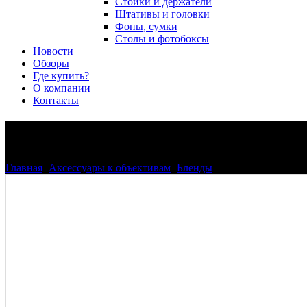
Стойки и держатели
Штативы и головки
Фоны, сумки
Столы и фотобоксы
Новости
Обзоры
Где купить?
О компании
Контакты
Бленда Phottix HB-7 для Niko
Главная
>
Аксессуары к объективам
>
Бленды
>
Бленда Phottix H