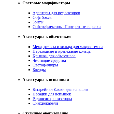
Световые модификаторы
Адаптеры для рефлекторов
Софтбоксы
Зонты
Софтрефлекторы. Портретные тарелки
Аксессуары к объективам
Меха, рельсы и кольца для макросъемки
Переходные и крепежные кольца
Крышки для объективов
Чистящие средства
Светофильтры
Бленды
Аксессуары к вспышкам
Батарейные блоки для вспышек
Насадки для вспышек
Радиосинхронизаторы
Синхрокабели
Студийное оборудование