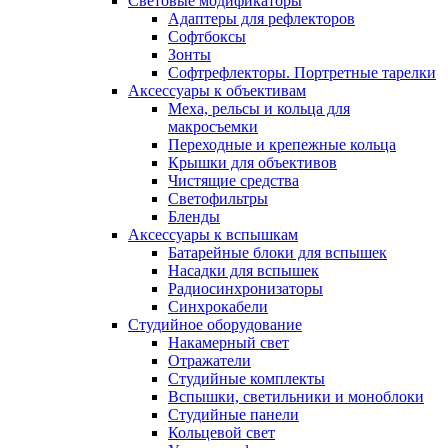
Световые модификаторы
Адаптеры для рефлекторов
Софтбоксы
Зонты
Софтрефлекторы. Портретные тарелки
Аксессуары к объективам
Меха, рельсы и кольца для
макросъемки
Переходные и крепежные кольца
Крышки для объективов
Чистящие средства
Светофильтры
Бленды
Аксессуары к вспышкам
Батарейные блоки для вспышек
Насадки для вспышек
Радиосинхронизаторы
Синхрокабели
Студийное оборудование
Накамерный свет
Отражатели
Студийные комплекты
Вспышки, светильники и моноблоки
Студийные панели
Кольцевой свет