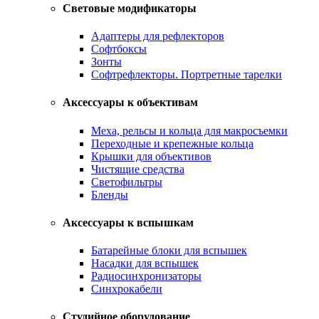
Световые модификаторы
Адаптеры для рефлекторов
Софтбоксы
Зонты
Софтрефлекторы. Портретные тарелки
Аксессуары к объективам
Меха, рельсы и кольца для макросъемки
Переходные и крепежные кольца
Крышки для объективов
Чистящие средства
Светофильтры
Бленды
Аксессуары к вспышкам
Батарейные блоки для вспышек
Насадки для вспышек
Радиосинхронизаторы
Синхрокабели
Студийное оборудование