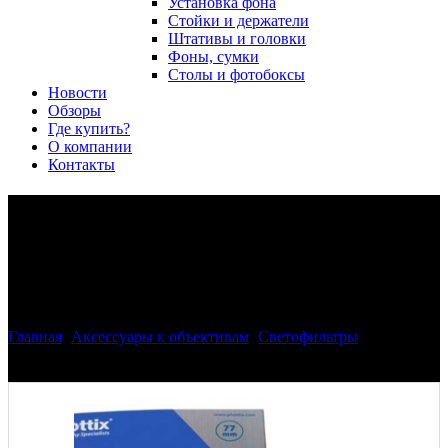
Установка фона
Стойки и держатели
Штативы и головки
Фоны, сумки
Столы и фотобоксы
Новости
Обзоры
Где купить?
О компании
Контакты
Фильтр Phottix VND Variable
Filter 62mm нейтрально
серый, регулируемый
Главная
>
Аксессуары к объективам
>
Светофильтры
>
Фильтр
Phottix VND Variable Filter 62mm нейтрально серый,
регулируемый