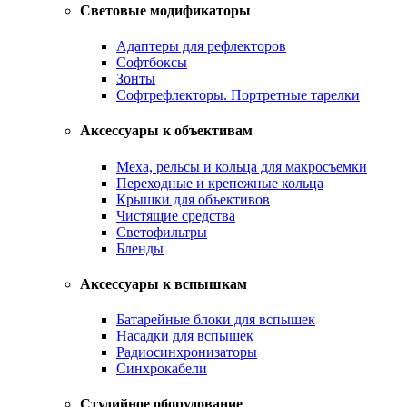
Световые модификаторы
Адаптеры для рефлекторов
Софтбоксы
Зонты
Софтрефлекторы. Портретные тарелки
Аксессуары к объективам
Меха, рельсы и кольца для макросъемки
Переходные и крепежные кольца
Крышки для объективов
Чистящие средства
Светофильтры
Бленды
Аксессуары к вспышкам
Батарейные блоки для вспышек
Насадки для вспышек
Радиосинхронизаторы
Синхрокабели
Студийное оборудование