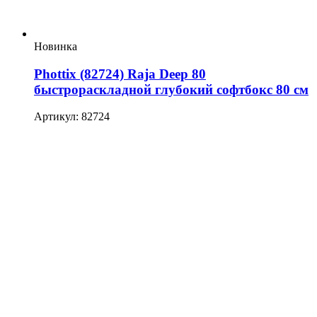
Новинка
Phottix (82724) Raja Deep 80
быстрораскладной глубокий софтбокс 80 см
Артикул: 82724