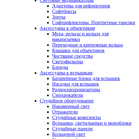
Световые модификаторы
Адаптеры для рефлекторов
Софтбоксы
Зонты
Софтрефлекторы. Портретные тарелки
Аксессуары к объективам
Меха, рельсы и кольца для
макросъемки
Переходные и крепежные кольца
Крышки для объективов
Чистящие средства
Светофильтры
Бленды
Аксессуары к вспышкам
Батарейные блоки для вспышек
Насадки для вспышек
Радиосинхронизаторы
Синхрокабели
Студийное оборудование
Накамерный свет
Отражатели
Студийные комплекты
Вспышки, светильники и моноблоки
Студийные панели
Кольцевой свет