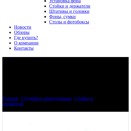
Установка фона
Стойки и держатели
Штативы и головки
Фоны, сумки
Столы и фотобоксы
Новости
Обзоры
Где купить?
О компании
Контакты
Крепление Phottix "холодный
башмак" для держателя
Multi Boom
Главная
>
Студийное оборудование
>
Стойки и
держатели
>
Крепление Phottix "холодный башмак" для
держателя Multi Boom