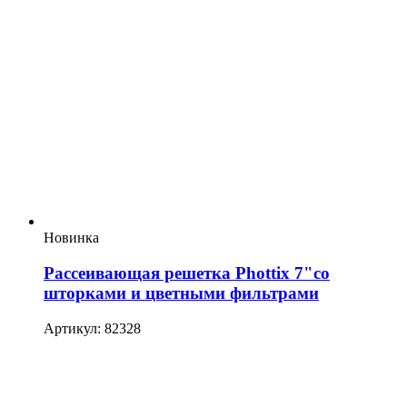
Новинка
Рассеивающая решетка Phottix 7"со
шторками и цветными фильтрами
Артикул: 82328