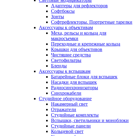
Световые модификаторы
Адаптеры для рефлекторов
Софтбоксы
Зонты
Софтрефлекторы. Портретные тарелки
Аксессуары к объективам
Меха, рельсы и кольца для
макросъемки
Переходные и крепежные кольца
Крышки для объективов
Чистящие средства
Светофильтры
Бленды
Аксессуары к вспышкам
Батарейные блоки для вспышек
Насадки для вспышек
Радиосинхронизаторы
Синхрокабели
Студийное оборудование
Накамерный свет
Отражатели
Студийные комплекты
Вспышки, светильники и моноблоки
Студийные панели
Кольцевой свет