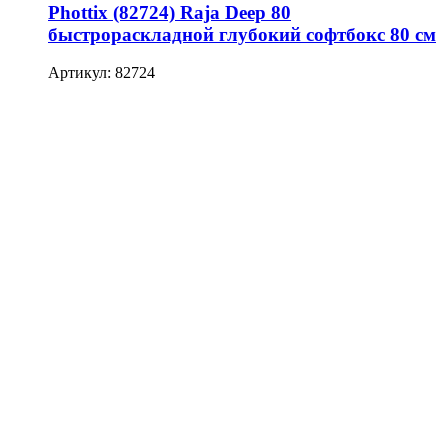
Phottix (82724) Raja Deep 80
быстрораскладной глубокий софтбокс 80 см
Артикул: 82724