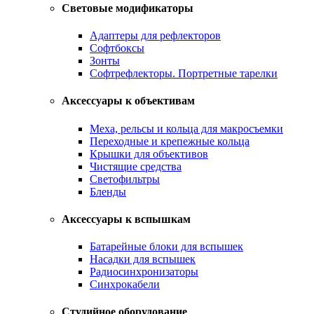
Световые модификаторы
Адаптеры для рефлекторов
Софтбоксы
Зонты
Софтрефлекторы. Портретные тарелки
Аксессуары к объективам
Меха, рельсы и кольца для макросъемки
Переходные и крепежные кольца
Крышки для объективов
Чистящие средства
Светофильтры
Бленды
Аксессуары к вспышкам
Батарейные блоки для вспышек
Насадки для вспышек
Радиосинхронизаторы
Синхрокабели
Студийное оборудование