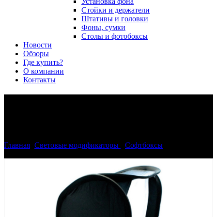
Установка фона
Стойки и держатели
Штативы и головки
Фоны, сумки
Столы и фотобоксы
Новости
Обзоры
Где купить?
О компании
Контакты
Легко-складываемый софт
бокс Phottix 80х80 см
Главная
>
Световые модификаторы
>
Софтбоксы
>
Легко-
складываемый софт бокс Phottix 80х80 см