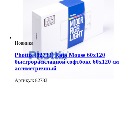
Новинка
Phottix (82733) Raja Mouse 60х120
быстрораскладной софтбокс 60х120 см
ассиметричный
Артикул: 82733