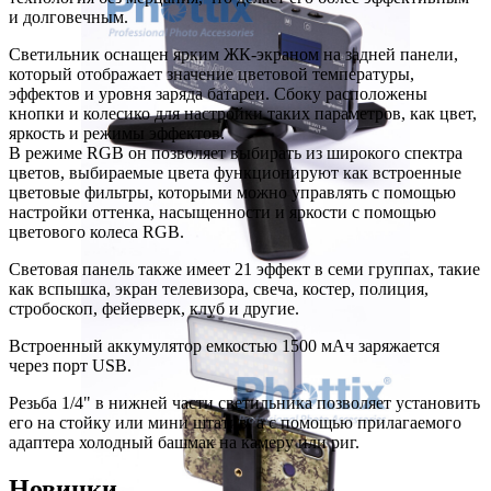
и долговечным.
Светильник оснащен ярким ЖК-экраном на задней панели,
который отображает значение цветовой температуры,
эффектов и уровня заряда батареи. Сбоку расположены
кнопки и колесико для настройки таких параметров, как цвет,
яркость и режимы эффектов.
В режиме RGB он позволяет выбирать из широкого спектра
цветов, выбираемые цвета функционируют как встроенные
цветовые фильтры, которыми можно управлять с помощью
настройки оттенка, насыщенности и яркости с помощью
цветового колеса RGB.
Световая панель также имеет 21 эффект в семи группах, такие
как вспышка, экран телевизора, свеча, костер, полиция,
стробоскоп, фейерверк, клуб и другие.
Встроенный аккумулятор емкостью 1500 мАч заряжается
через порт USB.
Резьба 1/4" в нижней части светильника позволяет установить
его на стойку или мини штатив, а с помощью прилагаемого
адаптера холодный башмак на камеру или риг.
Новинки