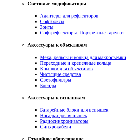
Световые модификаторы
Адаптеры для рефлекторов
Софтбоксы
Зонты
Софтрефлекторы. Портретные тарелки
Аксессуары к объективам
Меха, рельсы и кольца для макросъемки
Переходные и крепежные кольца
Крышки для объективов
Чистящие средства
Светофильтры
Бленды
Аксессуары к вспышкам
Батарейные блоки для вспышек
Насадки для вспышек
Радиосинхронизаторы
Синхрокабели
Студийное оборудование