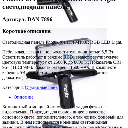
светодиодная панель
Артикул: DAN-7896
Короткое описание:
Светодиодная панель Phottix (81418) M100R RGB LED Light.
Небольшая, легкая панель-осветитель мощностью 6,5 Вт.
Осветитель работает в режиме RGB, выдает регулируемую
цветовую температуру от 2500 K до 8000 K. Показатель CRI -
96+ (TLCI 98+). Емкость батареи - 1500 мАч. В комплекте
кабель USB, адаптер холодного башмака (1/4"), мини-
держатель, зажим для смартфона.
Категория:
Студийные панели
Описание
Компактный и мощный источник света для фото- и
видеосъемки. Подходит для съемок видео в качестве
основного света, дополнительного, а так же как фоновый для
заливки. В нем используется новейшая светодиодная
технология без мерцания, что делает его более эффективным