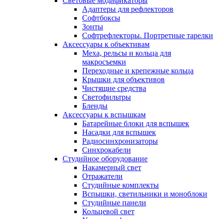
Световые модификаторы
Адаптеры для рефлекторов
Софтбоксы
Зонты
Софтрефлекторы. Портретные тарелки
Аксессуары к объективам
Меха, рельсы и кольца для
макросъемки
Переходные и крепежные кольца
Крышки для объективов
Чистящие средства
Светофильтры
Бленды
Аксессуары к вспышкам
Батарейные блоки для вспышек
Насадки для вспышек
Радиосинхронизаторы
Синхрокабели
Студийное оборудование
Накамерный свет
Отражатели
Студийные комплекты
Вспышки, светильники и моноблоки
Студийные панели
Кольцевой свет