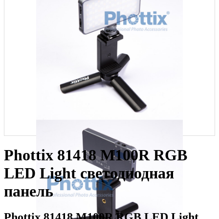
Phottix 81418 M100R RGB
LED Light светодиодная
панель
Phottix 81418 M100R RGB LED Light