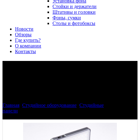
Установка фона
Стойки и держатели
Штативы и головки
Фоны, сумки
Столы и фотобоксы
Новости
Обзоры
Где купить?
О компании
Контакты
Phottix 81418 M100R RGB
LED Light светодиодная
панель
Главная
>
Студийное оборудование
>
Студийные
панели
>
Phottix 81418 M100R RGB LED Light светодиодная
панель