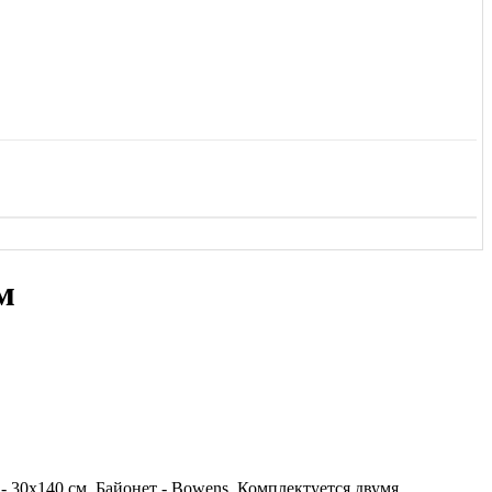
м
- 30х140 см. Байонет - Bowens. Комплектуется двумя