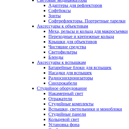
Световые модификаторы
Адаптеры для рефлекторов
Софтбоксы
Зонты
Софтрефлекторы. Портретные тарелки
Аксессуары к объективам
Меха, рельсы и кольца для макросъемки
Переходные и крепежные кольца
Крышки для объективов
Чистящие средства
Светофильтры
Бленды
Аксессуары к вспышкам
Батарейные блоки для вспышек
Насадки для вспышек
Радиосинхронизаторы
Синхрокабели
Студийное оборудование
Накамерный свет
Отражатели
Студийные комплекты
Вспышки, светильники и моноблоки
Студийные панели
Кольцевой свет
Установка фона