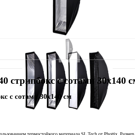
140 стрипбокс с сотами 30х140 с
окс с сотами 30х140 см
ьзованием термостойкого материала SL Tech от Phottix. Размер 