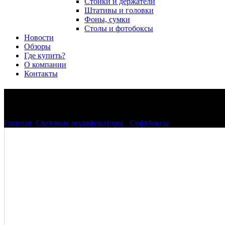
Стойки и держатели
Штативы и головки
Фоны, сумки
Столы и фотобоксы
Новости
Обзоры
Где купить?
О компании
Контакты
Phottix (82725) Raja Strip 30х
Главная
>
Световые модификаторы
>
Софтбоксы
>
Phottix (82725