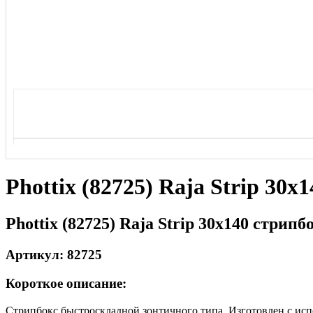
Phottix (82725) Raja Strip 30х
Phottix (82725) Raja Strip 30х140 стрипб
Артикул: 82725
Короткое описание:
Стрипбокс быстроскладной зонтичного типа. Изготовлен с испол