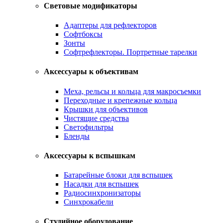
Световые модификаторы
Адаптеры для рефлекторов
Софтбоксы
Зонты
Софтрефлекторы. Портретные тарелки
Аксессуары к объективам
Меха, рельсы и кольца для макросъемки
Переходные и крепежные кольца
Крышки для объективов
Чистящие средства
Светофильтры
Бленды
Аксессуары к вспышкам
Батарейные блоки для вспышек
Насадки для вспышек
Радиосинхронизаторы
Синхрокабели
Студийное оборудование