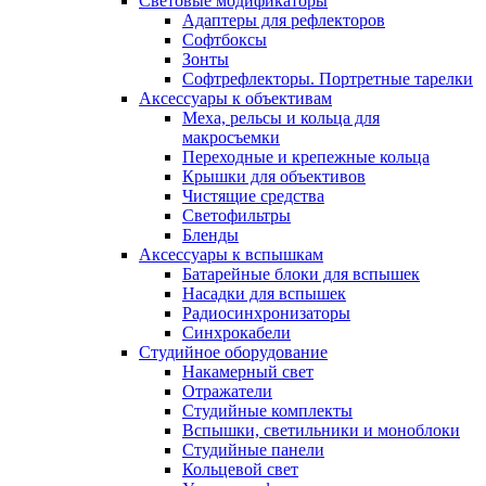
Световые модификаторы
Адаптеры для рефлекторов
Софтбоксы
Зонты
Софтрефлекторы. Портретные тарелки
Аксессуары к объективам
Меха, рельсы и кольца для
макросъемки
Переходные и крепежные кольца
Крышки для объективов
Чистящие средства
Светофильтры
Бленды
Аксессуары к вспышкам
Батарейные блоки для вспышек
Насадки для вспышек
Радиосинхронизаторы
Синхрокабели
Студийное оборудование
Накамерный свет
Отражатели
Студийные комплекты
Вспышки, светильники и моноблоки
Студийные панели
Кольцевой свет