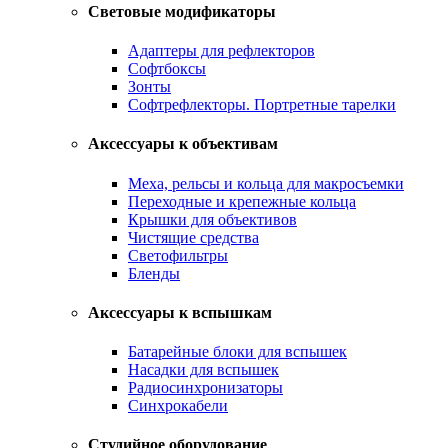
Световые модификаторы
Адаптеры для рефлекторов
Софтбоксы
Зонты
Софтрефлекторы. Портретные тарелки
Аксессуары к объективам
Меха, рельсы и кольца для макросъемки
Переходные и крепежные кольца
Крышки для объективов
Чистящие средства
Светофильтры
Бленды
Аксессуары к вспышкам
Батарейные блоки для вспышек
Насадки для вспышек
Радиосинхронизаторы
Синхрокабели
Студийное оборудование