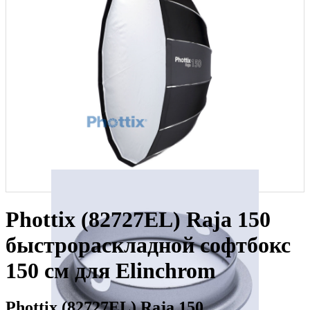
Phottix (82727EL) Raja 150
быстрораскладной софтбокс
150 см для Elinchrom
Phottix (82727EL) Raja 150