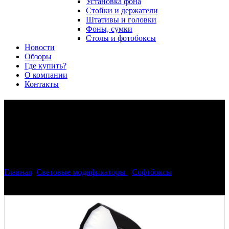
Установка фона
Стойки и держатели
Штативы и головки
Фоны, сумки
Столы и фотобоксы
Новости
Обзоры
Где купить?
О компании
Контакты
Phottix (82727EL) Raja 150
быстрораскладной софтбокс
150 см для Elinchrom
Главная
>
Световые модификаторы
>
Софтбоксы
>
Phottix
(82727EL) Raja 150 быстрораскладной софтбокс 150 см для
Elinchrom