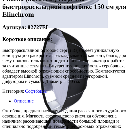
быстрораскладной софтбокс 150 см для
Elinchrom
Артикул: 82727EL
Короткое описание:
Быстрораскладной октобокс серии Raja имеет уникальную
конструкцию раскрытия - раскладываются как зонт, благодаря
чему пользователь может подготовить модификатор к работе
за считанные секунды. Внутренняя поверхность - серебряная,
обладает высокой отражающей способностью. Комплектуется
адаптером Elinchrom, съемной средней перегородкой,
дифузором и сумкой. Диаметр - 150 см.
Категория:
Софтбоксы
Описание
Октобокс, предназначен для создания рассеянного студийного
освещения. Мягкость светотеневого рисунка обусловлена
наличием рассеивающей поверхности большой площади и
специально подобранной геометрией боковых отражающих