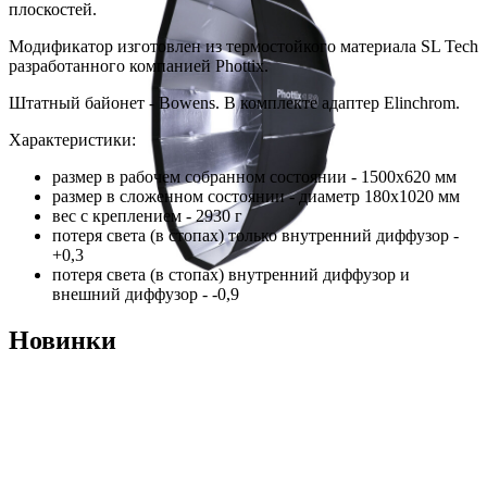
плоскостей.
Модификатор изготовлен из термостойкого материала SL Tech
разработанного компанией Phottix.
Штатный байонет - Bowens. В комплекте адаптер Elinchrom.
Характеристики:
размер в рабочем собранном состоянии - 1500x620 мм
размер в сложенном состоянии - диаметр 180x1020 мм
вес с креплением - 2930 г
потеря света (в стопах) только внутренний диффузор -
+0,3
потеря света (в стопах) внутренний диффузор и
внешний диффузор - -0,9
Новинки