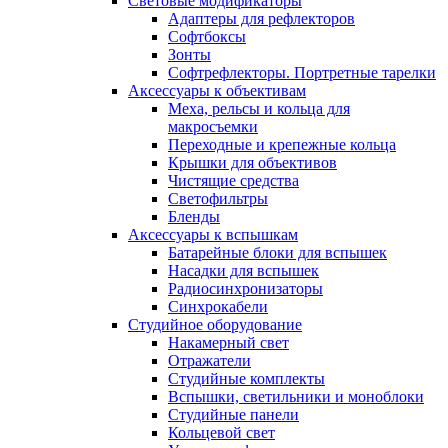
Световые модификаторы
Адаптеры для рефлекторов
Софтбоксы
Зонты
Софтрефлекторы. Портретные тарелки
Аксессуары к объективам
Меха, рельсы и кольца для
макросъемки
Переходные и крепежные кольца
Крышки для объективов
Чистящие средства
Светофильтры
Бленды
Аксессуары к вспышкам
Батарейные блоки для вспышек
Насадки для вспышек
Радиосинхронизаторы
Синхрокабели
Студийное оборудование
Накамерный свет
Отражатели
Студийные комплекты
Вспышки, светильники и моноблоки
Студийные панели
Кольцевой свет