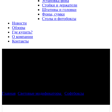
Установка фона
Стойки и держатели
Штативы и головки
Фоны, сумки
Столы и фотобоксы
Новости
Обзоры
Где купить?
О компании
Контакты
Phottix (82729EP) Raja 120
быстрораскладной софтбокс
120 см для Einstein Paul C.
Buff
Главная
>
Световые модификаторы
>
Софтбоксы
>
Phottix
(82729EP) Raja 120 быстрораскладной софтбокс 120 см для
Einstein Paul C. Buff