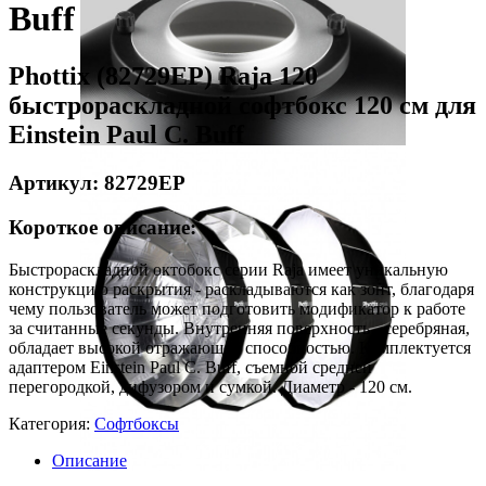
Buff
Phottix (82729EP) Raja 120
быстрораскладной софтбокс 120 см для
Einstein Paul C. Buff
Артикул: 82729EP
Короткое описание:
Быстрораскладной октобокс серии Raja имеет уникальную
конструкцию раскрытия - раскладываются как зонт, благодаря
чему пользователь может подготовить модификатор к работе
за считанные секунды. Внутренняя поверхность - серебряная,
обладает высокой отражающей способностью. Комплектуется
адаптером Einstein Paul C. Buff, съемной средней
перегородкой, дифузором и сумкой. Диаметр - 120 см.
Категория:
Софтбоксы
Описание