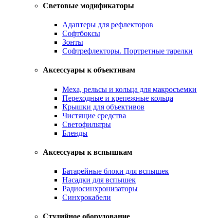
Световые модификаторы
Адаптеры для рефлекторов
Софтбоксы
Зонты
Софтрефлекторы. Портретные тарелки
Аксессуары к объективам
Меха, рельсы и кольца для макросъемки
Переходные и крепежные кольца
Крышки для объективов
Чистящие средства
Светофильтры
Бленды
Аксессуары к вспышкам
Батарейные блоки для вспышек
Насадки для вспышек
Радиосинхронизаторы
Синхрокабели
Студийное оборудование