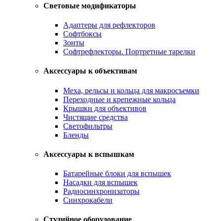
Световые модификаторы
Адаптеры для рефлекторов
Софтбоксы
Зонты
Софтрефлекторы. Портретные тарелки
Аксессуары к объективам
Меха, рельсы и кольца для макросъемки
Переходные и крепежные кольца
Крышки для объективов
Чистящие средства
Светофильтры
Бленды
Аксессуары к вспышкам
Батарейные блоки для вспышек
Насадки для вспышек
Радиосинхронизаторы
Синхрокабели
Студийное оборудование