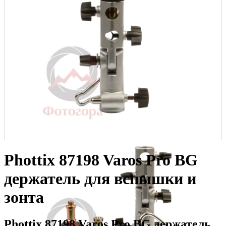
Phottix 87198 Varos Pro BG
держатель для вспышки и
зонта
Phottix 87198 Varos Pro BG держатель