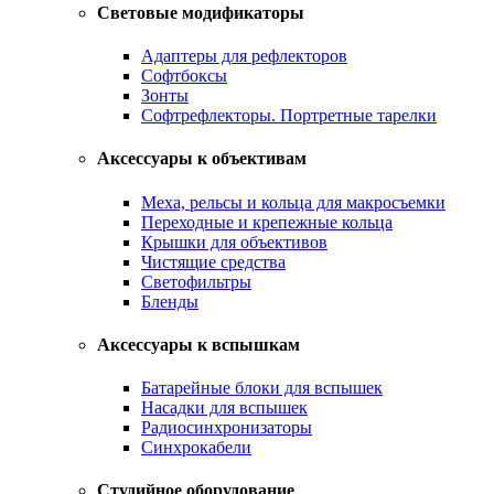
Световые модификаторы
Адаптеры для рефлекторов
Софтбоксы
Зонты
Софтрефлекторы. Портретные тарелки
Аксессуары к объективам
Меха, рельсы и кольца для макросъемки
Переходные и крепежные кольца
Крышки для объективов
Чистящие средства
Светофильтры
Бленды
Аксессуары к вспышкам
Батарейные блоки для вспышек
Насадки для вспышек
Радиосинхронизаторы
Синхрокабели
Студийное оборудование