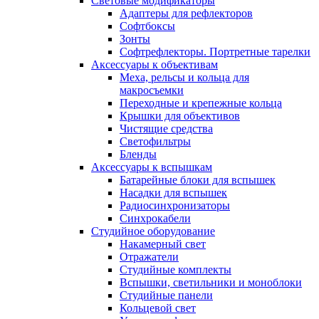
Световые модификаторы
Адаптеры для рефлекторов
Софтбоксы
Зонты
Софтрефлекторы. Портретные тарелки
Аксессуары к объективам
Меха, рельсы и кольца для
макросъемки
Переходные и крепежные кольца
Крышки для объективов
Чистящие средства
Светофильтры
Бленды
Аксессуары к вспышкам
Батарейные блоки для вспышек
Насадки для вспышек
Радиосинхронизаторы
Синхрокабели
Студийное оборудование
Накамерный свет
Отражатели
Студийные комплекты
Вспышки, светильники и моноблоки
Студийные панели
Кольцевой свет