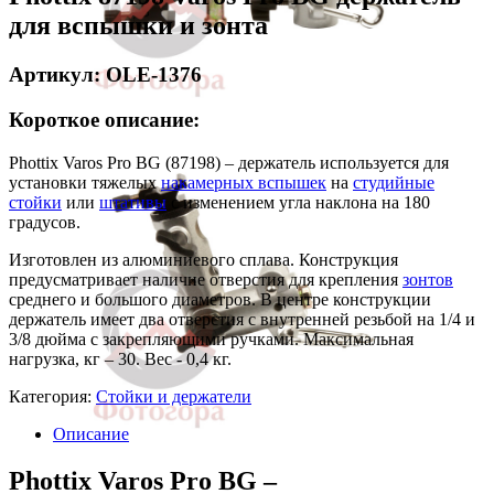
для вспышки и зонта
Артикул: OLE-1376
Короткое описание:
Phottix Varos Pro BG (87198) – держатель используется для
установки тяжелых
накамерных вспышек
на
студийные
стойки
или
штативы
с изменением угла наклона на 180
градусов.
Изготовлен из алюминиевого сплава. Конструкция
предусматривает наличие отверстия для крепления
зонтов
среднего и большого диаметров. В центре конструкции
держатель имеет два отверстия с внутренней резьбой на 1/4 и
3/8 дюйма с закрепляющими ручками. Максимальная
нагрузка, кг – 30. Вес - 0,4 кг.
Категория:
Стойки и держатели
Описание
Phottix Varos Pro BG –