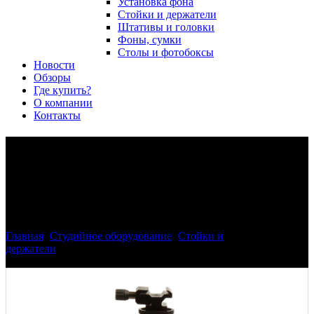
Установка фона
Стойки и держатели
Штативы и головки
Фоны, сумки
Столы и фотобоксы
Новости
Обзоры
Где купить?
О компании
Контакты
Phottix 87198 Varos Pro BG
держатель для вспышки и
зонта
Главная
>
Студийное оборудование
>
Стойки и
держатели
>
Phottix 87198 Varos Pro BG держатель для
вспышки и зонта