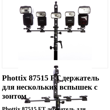
Phottix 87515 FT держатель
для нескольких вспышек с
зонтом
Phottix 87515 FT держатель для