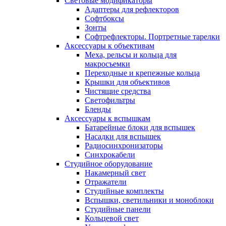
Световые модификаторы
Адаптеры для рефлекторов
Софтбоксы
Зонты
Софтрефлекторы. Портретные тарелки
Аксессуары к объективам
Меха, рельсы и кольца для
макросъемки
Переходные и крепежные кольца
Крышки для объективов
Чистящие средства
Светофильтры
Бленды
Аксессуары к вспышкам
Батарейные блоки для вспышек
Насадки для вспышек
Радиосинхронизаторы
Синхрокабели
Студийное оборудование
Накамерный свет
Отражатели
Студийные комплекты
Вспышки, светильники и моноблоки
Студийные панели
Кольцевой свет