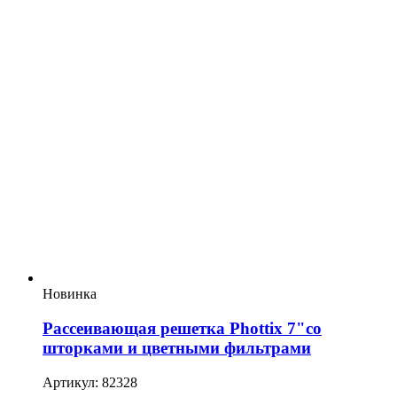
Новинка
Рассеивающая решетка Phottix 7"со
шторками и цветными фильтрами
Артикул: 82328