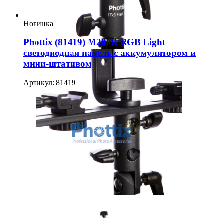
Новинка
Phottix (81419) M200R RGB Light
светодиодная панель с аккумулятором и
мини-штативом
Артикул: 81419