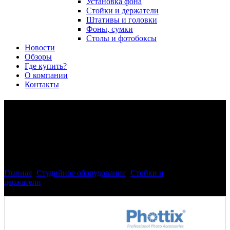
Установка фона
Стойки и держатели
Штативы и головки
Фоны, сумки
Столы и фотобоксы
Новости
Обзоры
Где купить?
О компании
Контакты
Phottix 87515 FT держатель
для нескольких вспышек с
зонтом
Главная
>
Студийное оборудование
>
Стойки и
держатели
>
Phottix 87515 FT держатель для нескольких
вспышек с зонтом