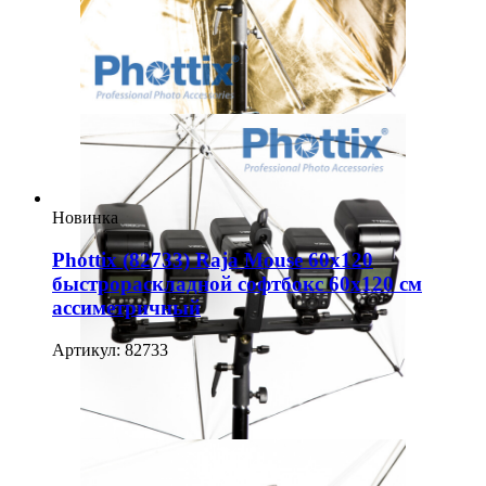
Новинка
Phottix (82733) Raja Mouse 60х120
быстрораскладной софтбокс 60х120 см
ассиметричный
Артикул: 82733