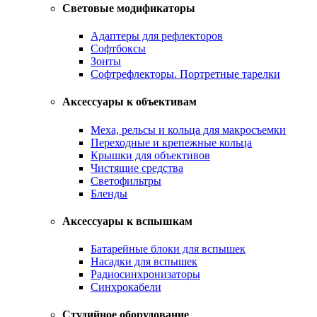
Световые модификаторы
Адаптеры для рефлекторов
Софтбоксы
Зонты
Софтрефлекторы. Портретные тарелки
Аксессуары к объективам
Меха, рельсы и кольца для макросъемки
Переходные и крепежные кольца
Крышки для объективов
Чистящие средства
Светофильтры
Бленды
Аксессуары к вспышкам
Батарейные блоки для вспышек
Насадки для вспышек
Радиосинхронизаторы
Синхрокабели
Студийное оборудование