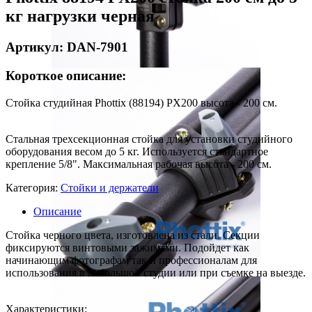
кг нагрузки черная
Артикул: DAN-7901
Короткое описание:
Стойка студийная Phottix (88194) PX200 высота - 200 см.
Стальная трехсекционная стойка для установки студийного
оборудования весом до 5 кг. Используется стандартное
крепление 5/8". Максимальная рабочая высота - 200 см.
Категория:
Стойки и держатели
Описание
Стойка черного цвета, изготовлена из стали. Секции
фиксируются винтовыми зажимами. Подойдет как
начинающим фотографам так и профессионалам для
использования в небольшой студии или при съемке на выезде.
Характеристики: