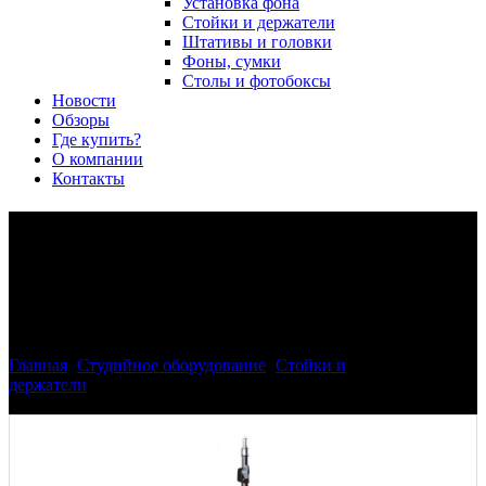
Установка фона
Стойки и держатели
Штативы и головки
Фоны, сумки
Столы и фотобоксы
Новости
Обзоры
Где купить?
О компании
Контакты
Phottix 88194 PX200 стойка
200 см до 5 кг нагрузки
черная
Главная
>
Студийное оборудование
>
Стойки и
держатели
>
Phottix 88194 PX200 стойка 200 см до 5 кг
нагрузки черная