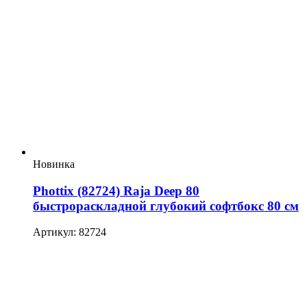
Новинка
Phottix (82724) Raja Deep 80
быстрораскладной глубокий софтбокс 80 см
Артикул: 82724