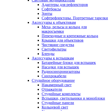
Световые модификаторы
Адаптеры для рефлекторов
Софтбоксы
Зонты
Софтрефлекторы. Портретные тарелки
Аксессуары к объективам
Меха, рельсы и кольца для
макросъемки
Переходные и крепежные кольца
Крышки для объективов
Чистящие средства
Светофильтры
Бленды
Аксессуары к вспышкам
Батарейные блоки для вспышек
Насадки для вспышек
Радиосинхронизаторы
Синхрокабели
Студийное оборудование
Накамерный свет
Отражатели
Студийные комплекты
Вспышки, светильники и моноблоки
Студийные панели
Кольцевой свет