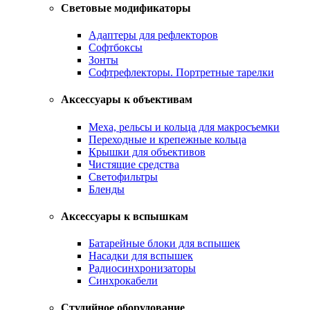
Световые модификаторы
Адаптеры для рефлекторов
Софтбоксы
Зонты
Софтрефлекторы. Портретные тарелки
Аксессуары к объективам
Меха, рельсы и кольца для макросъемки
Переходные и крепежные кольца
Крышки для объективов
Чистящие средства
Светофильтры
Бленды
Аксессуары к вспышкам
Батарейные блоки для вспышек
Насадки для вспышек
Радиосинхронизаторы
Синхрокабели
Студийное оборудование