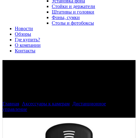
Установка фона
Стойки и держатели
Штативы и головки
Фоны, сумки
Столы и фотобоксы
Новости
Обзоры
Где купить?
О компании
Контакты
Phottix ИК пульт
дистанционного управления
для Canon Video
Главная
>
Аксессуары к камерам
>
Дистанционное
управление
>
Phottix ИК пульт дистанционного управления
для Canon Video