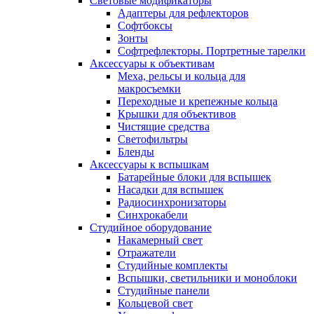
Световые модификаторы
Адаптеры для рефлекторов
Софтбоксы
Зонты
Софтрефлекторы. Портретные тарелки
Аксессуары к объективам
Меха, рельсы и кольца для
макросъемки
Переходные и крепежные кольца
Крышки для объективов
Чистящие средства
Светофильтры
Бленды
Аксессуары к вспышкам
Батарейные блоки для вспышек
Насадки для вспышек
Радиосинхронизаторы
Синхрокабели
Студийное оборудование
Накамерный свет
Отражатели
Студийные комплекты
Вспышки, светильники и моноблоки
Студийные панели
Кольцевой свет