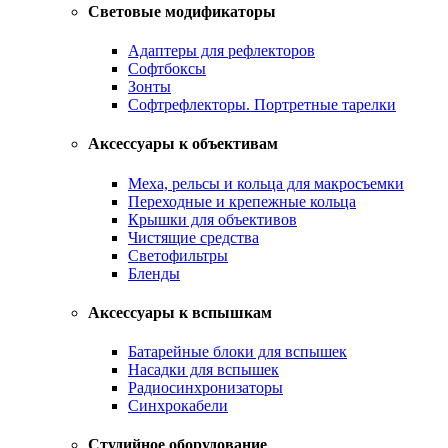
Световые модификаторы
Адаптеры для рефлекторов
Софтбоксы
Зонты
Софтрефлекторы. Портретные тарелки
Аксессуары к объективам
Меха, рельсы и кольца для макросъемки
Переходные и крепежные кольца
Крышки для объективов
Чистящие средства
Светофильтры
Бленды
Аксессуары к вспышкам
Батарейные блоки для вспышек
Насадки для вспышек
Радиосинхронизаторы
Синхрокабели
Студийное оборудование