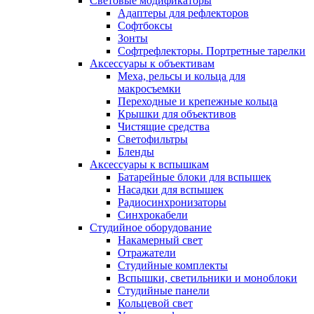
Световые модификаторы
Адаптеры для рефлекторов
Софтбоксы
Зонты
Софтрефлекторы. Портретные тарелки
Аксессуары к объективам
Меха, рельсы и кольца для
макросъемки
Переходные и крепежные кольца
Крышки для объективов
Чистящие средства
Светофильтры
Бленды
Аксессуары к вспышкам
Батарейные блоки для вспышек
Насадки для вспышек
Радиосинхронизаторы
Синхрокабели
Студийное оборудование
Накамерный свет
Отражатели
Студийные комплекты
Вспышки, светильники и моноблоки
Студийные панели
Кольцевой свет