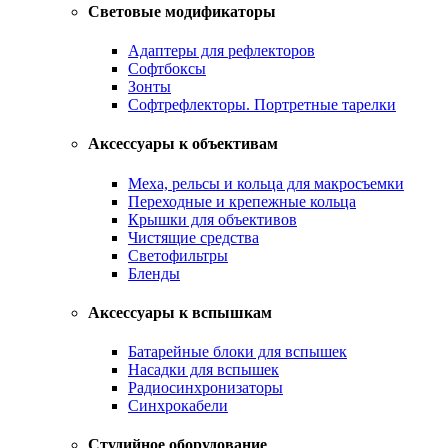
Световые модификаторы
Адаптеры для рефлекторов
Софтбоксы
Зонты
Софтрефлекторы. Портретные тарелки
Аксессуары к объективам
Меха, рельсы и кольца для макросъемки
Переходные и крепежные кольца
Крышки для объективов
Чистящие средства
Светофильтры
Бленды
Аксессуары к вспышкам
Батарейные блоки для вспышек
Насадки для вспышек
Радиосинхронизаторы
Синхрокабели
Студийное оборудование