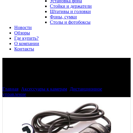
Установка фона
Стойки и держатели
Штативы и головки
Фоны, сумки
Столы и фотобоксы
Новости
Обзоры
Где купить?
О компании
Контакты
Phottix проводной пульт д/у
S6, 1м
Главная
>
Аксессуары к камерам
>
Дистанционное
управление
>
Phottix проводной пульт д/у S6, 1м