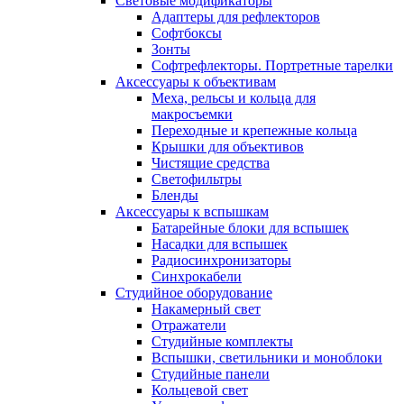
Световые модификаторы
Адаптеры для рефлекторов
Софтбоксы
Зонты
Софтрефлекторы. Портретные тарелки
Аксессуары к объективам
Меха, рельсы и кольца для
макросъемки
Переходные и крепежные кольца
Крышки для объективов
Чистящие средства
Светофильтры
Бленды
Аксессуары к вспышкам
Батарейные блоки для вспышек
Насадки для вспышек
Радиосинхронизаторы
Синхрокабели
Студийное оборудование
Накамерный свет
Отражатели
Студийные комплекты
Вспышки, светильники и моноблоки
Студийные панели
Кольцевой свет