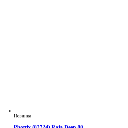
Новинка
Phottix (82724) Raja Deep 80