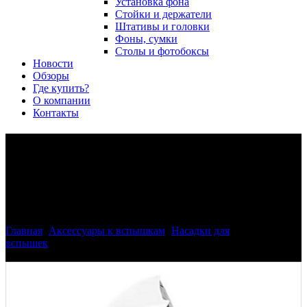
Установка фона
Стойки и держатели
Штативы и головки
Фоны, сумки
Столы и фотобоксы
Новости
Обзоры
Где купить?
О компании
Контакты
Софтбокс надувной
универсальный Phottix для
вспышки
Главная
>
Аксессуары к вспышкам
>
Насадки для
вспышек
>
Софтбокс надувной универсальный Phottix для
вспышки