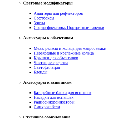
Световые модификаторы
Адаптеры для рефлекторов
Софтбоксы
Зонты
Софтрефлекторы. Портретные тарелки
Аксессуары к объективам
Меха, рельсы и кольца для макросъемки
Переходные и крепежные кольца
Крышки для объективов
Чистящие средства
Светофильтры
Бленды
Аксессуары к вспышкам
Батарейные блоки для вспышек
Насадки для вспышек
Радиосинхронизаторы
Синхрокабели
Студийное оборудование