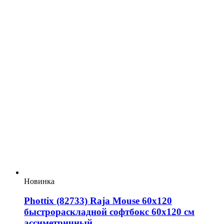
Новинка
Phottix (82733) Raja Mouse 60х120
быстрораскладной софтбокс 60х120 см
ассиметричный