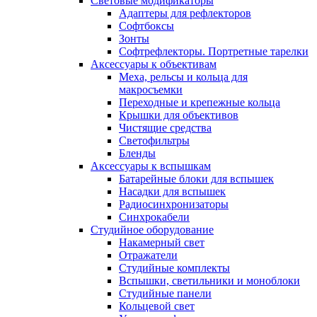
Световые модификаторы
Адаптеры для рефлекторов
Софтбоксы
Зонты
Софтрефлекторы. Портретные тарелки
Аксессуары к объективам
Меха, рельсы и кольца для
макросъемки
Переходные и крепежные кольца
Крышки для объективов
Чистящие средства
Светофильтры
Бленды
Аксессуары к вспышкам
Батарейные блоки для вспышек
Насадки для вспышек
Радиосинхронизаторы
Синхрокабели
Студийное оборудование
Накамерный свет
Отражатели
Студийные комплекты
Вспышки, светильники и моноблоки
Студийные панели
Кольцевой свет