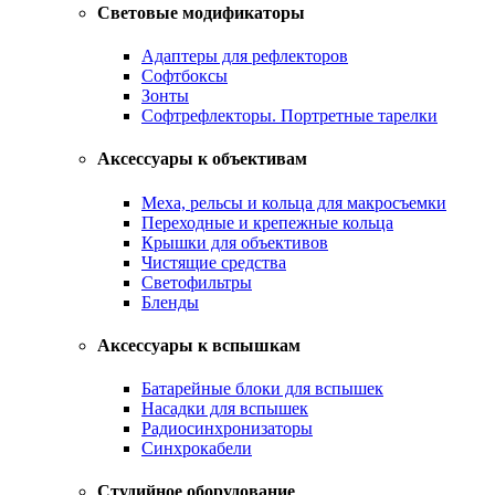
Световые модификаторы
Адаптеры для рефлекторов
Софтбоксы
Зонты
Софтрефлекторы. Портретные тарелки
Аксессуары к объективам
Меха, рельсы и кольца для макросъемки
Переходные и крепежные кольца
Крышки для объективов
Чистящие средства
Светофильтры
Бленды
Аксессуары к вспышкам
Батарейные блоки для вспышек
Насадки для вспышек
Радиосинхронизаторы
Синхрокабели
Студийное оборудование