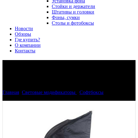
Установка фона
Стойки и держатели
Штативы и головки
Фоны, сумки
Столы и фотобоксы
Новости
Обзоры
Где купить?
О компании
Контакты
Софтбокс Phottix 70х100см
(27x40")
Главная
>
Световые модификаторы
>
Софтбоксы
>
Софтбокс
Phottix 70х100см (27x40")