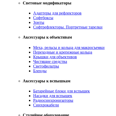
Световые модификаторы
Адаптеры для рефлекторов
Софтбоксы
Зонты
Софтрефлекторы. Портретные тарелки
Аксессуары к объективам
Меха, рельсы и кольца для макросъемки
Переходные и крепежные кольца
Крышки для объективов
Чистящие средства
Светофильтры
Бленды
Аксессуары к вспышкам
Батарейные блоки для вспышек
Насадки для вспышек
Радиосинхронизаторы
Синхрокабели
Студийное оборудование