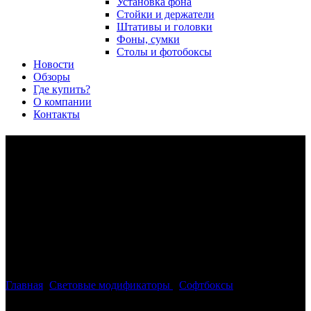
Установка фона
Стойки и держатели
Штативы и головки
Фоны, сумки
Столы и фотобоксы
Новости
Обзоры
Где купить?
О компании
Контакты
Софтбокс Phottix Transfolder
Deluxe 60x60см с круглым
окном, решеткой и
креплением Cerberus для
вспышки
Главная
>
Световые модификаторы
>
Софтбоксы
>
Софтбокс
Phottix Transfolder Deluxe 60x60см с круглым окном,
решеткой и креплением Cerberus для вспышки