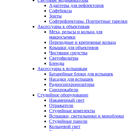
Световые модификаторы
Адаптеры для рефлекторов
Софтбоксы
Зонты
Софтрефлекторы. Портретные тарелки
Аксессуары к объективам
Меха, рельсы и кольца для
макросъемки
Переходные и крепежные кольца
Крышки для объективов
Чистящие средства
Светофильтры
Бленды
Аксессуары к вспышкам
Батарейные блоки для вспышек
Насадки для вспышек
Радиосинхронизаторы
Синхрокабели
Студийное оборудование
Накамерный свет
Отражатели
Студийные комплекты
Вспышки, светильники и моноблоки
Студийные панели
Кольцевой свет