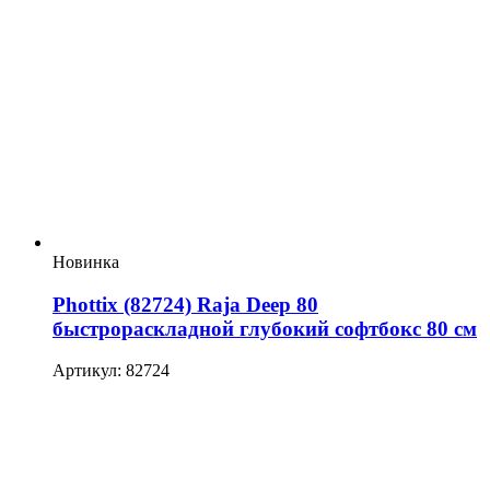
Новинка
Phottix (82724) Raja Deep 80
быстрораскладной глубокий софтбокс 80 см
Артикул: 82724