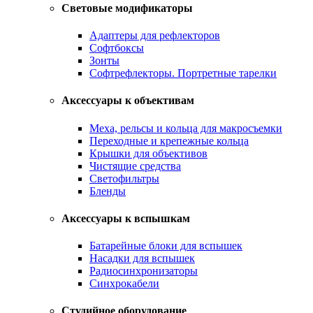
Световые модификаторы
Адаптеры для рефлекторов
Софтбоксы
Зонты
Софтрефлекторы. Портретные тарелки
Аксессуары к объективам
Меха, рельсы и кольца для макросъемки
Переходные и крепежные кольца
Крышки для объективов
Чистящие средства
Светофильтры
Бленды
Аксессуары к вспышкам
Батарейные блоки для вспышек
Насадки для вспышек
Радиосинхронизаторы
Синхрокабели
Студийное оборудование