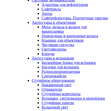
Световые модификаторы
Адаптеры для рефлекторов
Софтбоксы
Зонты
Софтрефлекторы. Портретные тарелки
Аксессуары к объективам
Меха, рельсы и кольца для
макросъемки
Переходные и крепежные кольца
Крышки для объективов
Чистящие средства
Светофильтры
Бленды
Аксессуары к вспышкам
Батарейные блоки для вспышек
Насадки для вспышек
Радиосинхронизаторы
Синхрокабели
Студийное оборудование
Накамерный свет
Отражатели
Студийные комплекты
Вспышки, светильники и моноблоки
Студийные панели
Кольцевой свет