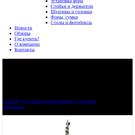
Установка фона
Стойки и держатели
Штативы и головки
Фоны, сумки
Столы и фотобоксы
Новости
Обзоры
Где купить?
О компании
Контакты
Стойка осветителя Phottix
Saldo с воздушным
амортизатором (280cм)
Главная
>
Студийное оборудование
>
Стойки и
держатели
>
Стойка осветителя Phottix Saldo с воздушным
амортизатором (280cм)