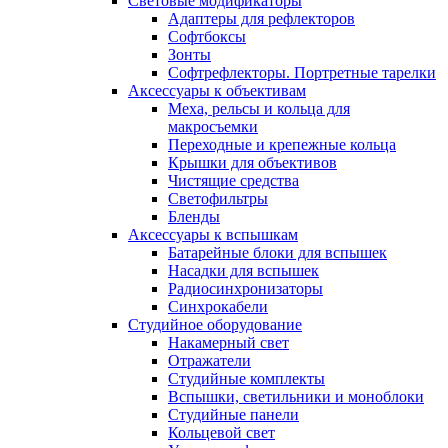
Световые модификаторы
Адаптеры для рефлекторов
Софтбоксы
Зонты
Софтрефлекторы. Портретные тарелки
Аксессуары к объективам
Меха, рельсы и кольца для
макросъемки
Переходные и крепежные кольца
Крышки для объективов
Чистящие средства
Светофильтры
Бленды
Аксессуары к вспышкам
Батарейные блоки для вспышек
Насадки для вспышек
Радиосинхронизаторы
Синхрокабели
Студийное оборудование
Накамерный свет
Отражатели
Студийные комплекты
Вспышки, светильники и моноблоки
Студийные панели
Кольцевой свет