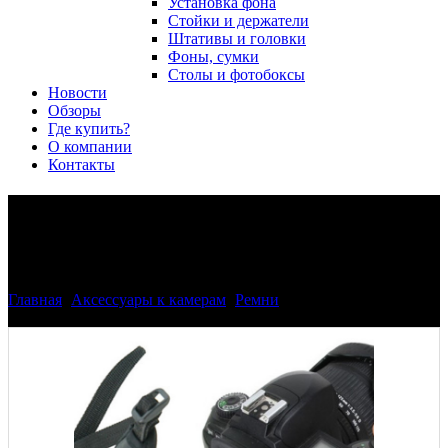
Установка фона
Стойки и держатели
Штативы и головки
Фоны, сумки
Столы и фотобоксы
Новости
Обзоры
Где купить?
О компании
Контакты
Универсальный наручный
ремень Phottix для DSLR
Главная
>
Аксессуары к камерам
>
Ремни
>
Универсальный
наручный ремень Phottix для DSLR