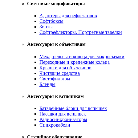
Световые модификаторы
Адаптеры для рефлекторов
Софтбоксы
Зонты
Софтрефлекторы. Портретные тарелки
Аксессуары к объективам
Меха, рельсы и кольца для макросъемки
Переходные и крепежные кольца
Крышки для объективов
Чистящие средства
Светофильтры
Бленды
Аксессуары к вспышкам
Батарейные блоки для вспышек
Насадки для вспышек
Радиосинхронизаторы
Синхрокабели
Студийное оборудование