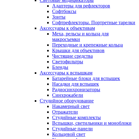
Световые модификаторы
Адаптеры для рефлекторов
Софтбоксы
Зонты
Софтрефлекторы. Портретные тарелки
Аксессуары к объективам
Меха, рельсы и кольца для
макросъемки
Переходные и крепежные кольца
Крышки для объективов
Чистящие средства
Светофильтры
Бленды
Аксессуары к вспышкам
Батарейные блоки для вспышек
Насадки для вспышек
Радиосинхронизаторы
Синхрокабели
Студийное оборудование
Накамерный свет
Отражатели
Студийные комплекты
Вспышки, светильники и моноблоки
Студийные панели
Кольцевой свет