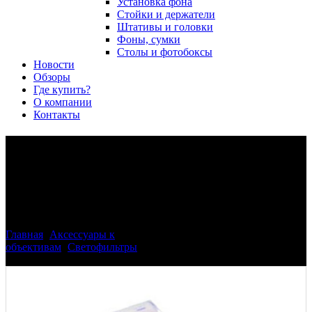
Установка фона
Стойки и держатели
Штативы и головки
Фоны, сумки
Столы и фотобоксы
Новости
Обзоры
Где купить?
О компании
Контакты
Защитный фильтр Phottix
HR 1mm Super Pro-Grade UV
58мм
Главная
>
Аксессуары к
объективам
>
Светофильтры
>
Защитный фильтр Phottix HR
1mm Super Pro-Grade UV 58мм