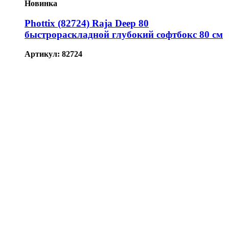
Новинка
Phottix (82724) Raja Deep 80
быстрораскладной глубокий софтбокс 80 см
Артикул: 82724