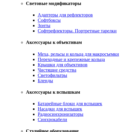
Световые модификаторы
Адаптеры для рефлекторов
Софтбоксы
Зонты
Софтрефлекторы. Портретные тарелки
Аксессуары к объективам
Меха, рельсы и кольца для макросъемки
Переходные и крепежные кольца
Крышки для объективов
Чистящие средства
Светофильтры
Бленды
Аксессуары к вспышкам
Батарейные блоки для вспышек
Насадки для вспышек
Радиосинхронизаторы
Синхрокабели
Студийное оборудование