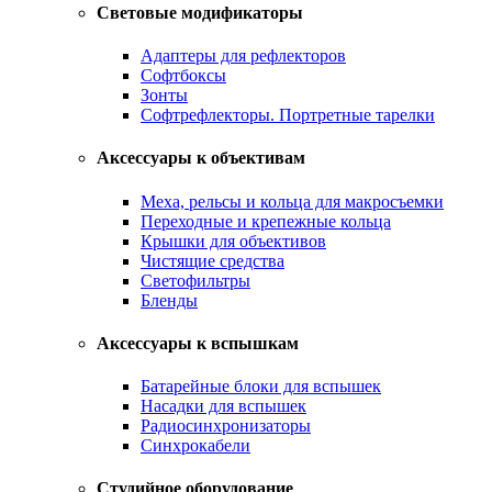
Световые модификаторы
Адаптеры для рефлекторов
Софтбоксы
Зонты
Софтрефлекторы. Портретные тарелки
Аксессуары к объективам
Меха, рельсы и кольца для макросъемки
Переходные и крепежные кольца
Крышки для объективов
Чистящие средства
Светофильтры
Бленды
Аксессуары к вспышкам
Батарейные блоки для вспышек
Насадки для вспышек
Радиосинхронизаторы
Синхрокабели
Студийное оборудование