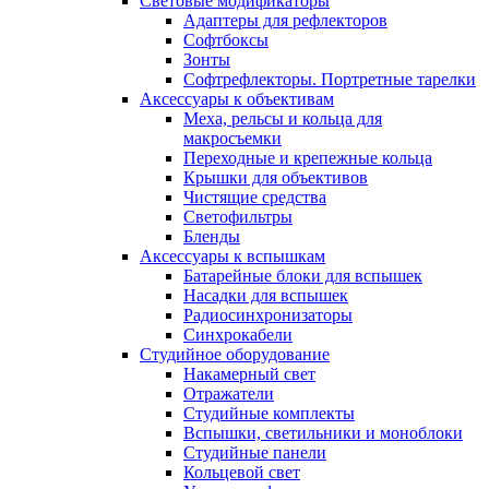
Световые модификаторы
Адаптеры для рефлекторов
Софтбоксы
Зонты
Софтрефлекторы. Портретные тарелки
Аксессуары к объективам
Меха, рельсы и кольца для
макросъемки
Переходные и крепежные кольца
Крышки для объективов
Чистящие средства
Светофильтры
Бленды
Аксессуары к вспышкам
Батарейные блоки для вспышек
Насадки для вспышек
Радиосинхронизаторы
Синхрокабели
Студийное оборудование
Накамерный свет
Отражатели
Студийные комплекты
Вспышки, светильники и моноблоки
Студийные панели
Кольцевой свет