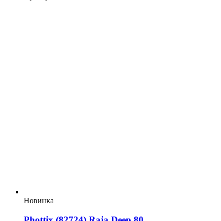
Новинка
Phottix (82724) Raja Deep 80