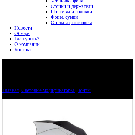
Установка фона
Стойки и держатели
Штативы и головки
Фоны, сумки
Столы и фотобоксы
Новости
Обзоры
Где купить?
О компании
Контакты
Зонт-отражатель студийный
Phottix (W&B) 101cм (40")
Главная
>
Световые модификаторы
>
Зонты
>
Зонт-отражатель
студийный Phottix (W&#038;B) 101cм (40")