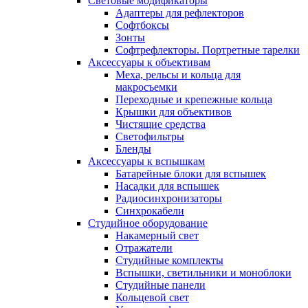
Световые модификаторы
Адаптеры для рефлекторов
Софтбоксы
Зонты
Софтрефлекторы. Портретные тарелки
Аксессуары к объективам
Меха, рельсы и кольца для
макросъемки
Переходные и крепежные кольца
Крышки для объективов
Чистящие средства
Светофильтры
Бленды
Аксессуары к вспышкам
Батарейные блоки для вспышек
Насадки для вспышек
Радиосинхронизаторы
Синхрокабели
Студийное оборудование
Накамерный свет
Отражатели
Студийные комплекты
Вспышки, светильники и моноблоки
Студийные панели
Кольцевой свет