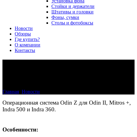
Установка фона
Стойки и держатели
Штативы и головки
Фоны, сумки
Столы и фотобоксы
Новости
Обзоры
Где купить?
О компании
Контакты
Операционная система Odin
Z.
Главная
>
Новости
>
Операционная система Odin Z.
Операционная система Odin Z для Odin II, Mitros +,
Indra 500 и Indra 360.
Особенности: