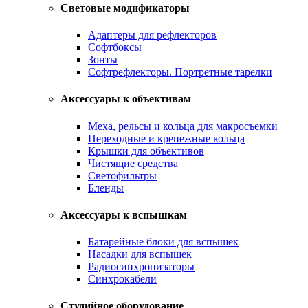
Световые модификаторы
Адаптеры для рефлекторов
Софтбоксы
Зонты
Софтрефлекторы. Портретные тарелки
Аксессуары к объективам
Меха, рельсы и кольца для макросъемки
Переходные и крепежные кольца
Крышки для объективов
Чистящие средства
Светофильтры
Бленды
Аксессуары к вспышкам
Батарейные блоки для вспышек
Насадки для вспышек
Радиосинхронизаторы
Синхрокабели
Студийное оборудование