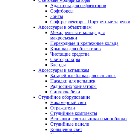
Световые модификаторы
Адаптеры для рефлекторов
Софтбоксы
Зонты
Софтрефлекторы. Портретные тарелки
Аксессуары к объективам
Меха, рельсы и кольца для
макросъемки
Переходные и крепежные кольца
Крышки для объективов
Чистящие средства
Светофильтры
Бленды
Аксессуары к вспышкам
Батарейные блоки для вспышек
Насадки для вспышек
Радиосинхронизаторы
Синхрокабели
Студийное оборудование
Накамерный свет
Отражатели
Студийные комплекты
Вспышки, светильники и моноблоки
Студийные панели
Кольцевой свет