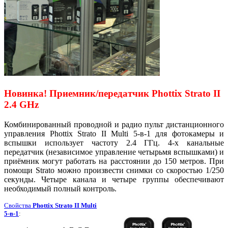
Новинка! Приемник/передатчик Phottix Strato II
2.4 GHz
Комбинированный проводной и радио пульт дистанционного
управления Phottix Strato II Multi 5-в-1 для фотокамеры и
вспышки использует частоту 2.4 ГГц. 4-х канальные
передатчик (независимое управление четырьмя вспышками) и
приёмник могут работать на расстоянии до 150 метров. При
помощи Strato можно произвести снимки со скоростью 1/250
секунды. Четыре канала и четыре группы обеспечивают
необходимый полный контроль.
Свойства
Phottix Strato II Multi
5-в-1
: