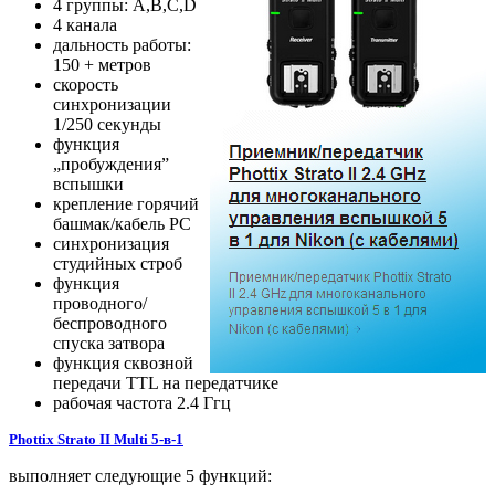
4 группы: A,B,C,D
4 канала
дальность работы:
150 + метров
скорость
синхронизации
1/250 секунды
функция
„пробуждения”
вспышки
крепление горячий
башмак/кабель PC
синхронизация
студийных строб
функция
проводного/
беспроводного
спуска затвора
функция сквозной
передачи TTL на передатчике
рабочая частота 2.4 Ггц
Phottix Strato II Multi 5-в-1
выполняет следующие 5 функций: