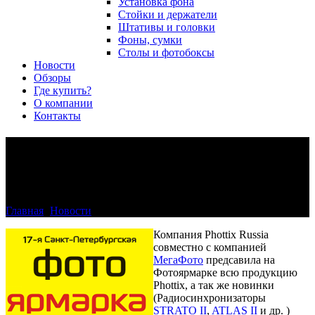
Установка фона
Стойки и держатели
Штативы и головки
Фоны, сумки
Столы и фотобоксы
Новости
Обзоры
Где купить?
О компании
Контакты
Санкт-Петербургская
ФОТОЯРМАРКА
Главная
>
Новости
>
Санкт-Петербургская ФОТОЯРМАРКА
Компания Phottix Russia
совместно с компанией
МегаФото
предсавила на
Фотоярмарке всю продукцию
Phottix, а так же новинки
(Радиосинхронизаторы
STRATO II
,
ATLAS II
и др. )