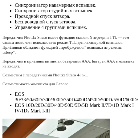
Синхронизатор накамерных вспышек.
Синхронизатор студийных вспышек.
Проводной спуск затвора.
Беспроводной спуск затвора.
Управление 4 группами вспышек.
Передатчик Phottix Strato имеет функцию сквозной передачи TTL — тем
самым позволяет использовать режим TTL для накамерной вспышки.
Приёмники обладают функцией „пробуждения” вспышки из режима
„sleep”.
Передатчик и приёмник питаются батареями ААА. Батареи ААА в комплект
не входят.
Совместим с передатчиками Phottix Strato 4-in-1.
Совместимость комплекта для Canon:
EOS
30/33/50/60D/300/300D/350D/400D/450D/500D/550D/600D
EOS 10D/20D/30D/40D/50D/5D/5D Mark II/7D/1D Mark I-
IV/1Ds Mark I-III