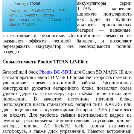
аккумуляторы серии
TITAN завоевали
широкую популярность
как одни из лучших
аналогов оригинальных
батарей — надежные,
эффективные и безопасные. Литий-ионные элементы не
вызывают эффекта «ленивой батареи», и позволяют
перезаряжать аккумулятор без необходимости полной
разрядки.
Совместимость
Phottix TITAN LP-E6: с
Батарейный блок
Phottix BG-5DII
I
для Canon 5D MARK III для
фотоаппаратов Canon 5D Mark III повышает скорость съёмки и
увеличивает время автономной работы. Эргономичная
конструкция рукоятки батарейного блока позволяет более
удобно держать фотокамеру при съёмке в вертикальном
положении. В качестве источника питания блока
используются шесть стандартных батарей типа АА/LR6 или
две специальные аккумуляторные батареи LP-E6 (в компект
не входят). Для удобства съёмки вертикальных кадров на
рукоятке расположены дополнительная спусковая кнопка
затвора, кнопка АЕ lock/FE lock, кнопка включения
автофокуса, а также диск управления. Имеется встроенный