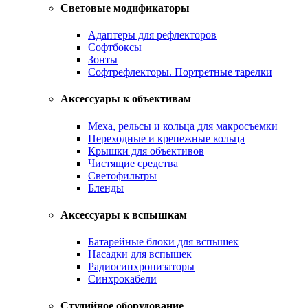
Световые модификаторы
Адаптеры для рефлекторов
Софтбоксы
Зонты
Софтрефлекторы. Портретные тарелки
Аксессуары к объективам
Меха, рельсы и кольца для макросъемки
Переходные и крепежные кольца
Крышки для объективов
Чистящие средства
Светофильтры
Бленды
Аксессуары к вспышкам
Батарейные блоки для вспышек
Насадки для вспышек
Радиосинхронизаторы
Синхрокабели
Студийное оборудование