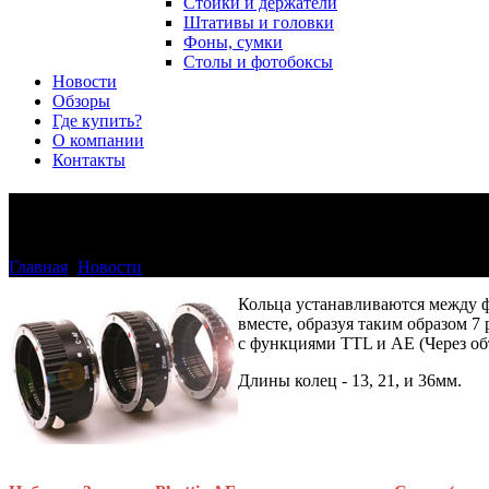
Стойки и держатели
Штативы и головки
Фоны, сумки
Столы и фотобоксы
Новости
Обзоры
Где купить?
О компании
Контакты
Использование колец Phottix 
Главная
>
Новости
>
Использование колец Phottix AF в макрос
Кольца устанавливаются между ф
вместе, образуя таким образом 
с функциями TTL и АЕ (Через об
Длины колец - 13, 21, и 36мм.