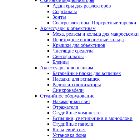
Световые модификаторы
Адаптеры для рефлекторов
Софтбоксы
Зонты
Софтрефлекторы. Портретные тарелки
Аксессуары к объективам
Меха, рельсы и кольца для макросъемки
Переходные и крепежные кольца
Крышки для объективов
Чистящие средства
Светофильтры
Бленды
Аксессуары к вспышкам
Батарейные блоки для вспышек
Насадки для вспышек
Радиосинхронизаторы
Синхрокабели
Студийное оборудование
Накамерный свет
Отражатели
Студийные комплекты
Вспышки, светильники и моноблоки
Студийные панели
Кольцевой свет
Установка фона