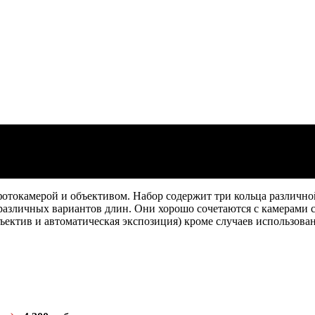
AF в макросъёмке.
ъёмке.
отокамерой и объективом. Набор содержит три кольца различной
7 различных вариантов длин. Они хорошо сочетаются с камерами 
ъектив и автоматическая экспозиция) кроме случаев использова