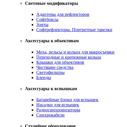
Световые модификаторы
Адаптеры для рефлекторов
Софтбоксы
Зонты
Софтрефлекторы. Портретные тарелки
Аксессуары к объективам
Меха, рельсы и кольца для макросъемки
Переходные и крепежные кольца
Крышки для объективов
Чистящие средства
Светофильтры
Бленды
Аксессуары к вспышкам
Батарейные блоки для вспышек
Насадки для вспышек
Радиосинхронизаторы
Синхрокабели
Студийное оборудование