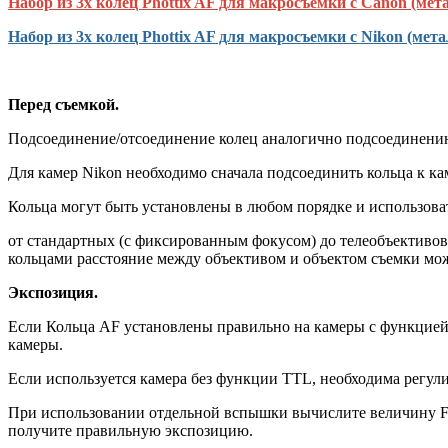
Набор из 3х колец Phottix AF для макросъемки c Canon (мета
Набор из 3х колец Phottix AF для макросъемки c Nikon (мета
Перед съемкой.
Подсоединение/отсоединение колец аналогично подсоединени
Для камер Nikon необходимо сначала подсоединить кольца к ка
Кольца могут быть установлены в любом порядке и использова
от стандартных (с фиксированным фокусом) до телеобъективов
кольцами расстояние между объективом и объектом съемки мож
Экспозиция.
Если Кольца АF установлены правильно на камеры с функцией 
камеры.
Если используется камера без функции TTL, необходима регули
При использовании отдельной вспышки вычислите величину F и
получите правильную экспозицию.