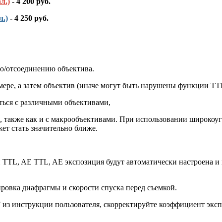
л.)
- 4 200 руб.
л.)
- 4 250 руб.
ю/отсоединению объектива.
мере, а затем объектив (иначе могут быть нарушены функции TT
ться с различными объективами,
, также как и с макрообъективами. При использовании широкоуг
ет стать значительно ближе.
TTL, AE TTL, AE экспозиция будут автоматически настроена и 
ровка диафрагмы и скорости спуска перед съемкой.
з инструкции пользователя, скорректируйте коэффициент экспо