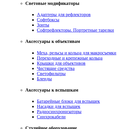
Световые модификаторы
Адаптеры для рефлекторов
Софтбоксы
Зонты
Софтрефлекторы. Портретные тарелки
Аксессуары к объективам
Меха, рельсы и кольца для макросъемки
Переходные и крепежные кольца
Крышки для объективов
Чистящие средства
Светофильтры
Бленды
Аксессуары к вспышкам
Батарейные блоки для вспышек
Насадки для вспышек
Радиосинхронизаторы
Синхрокабели
Студийное оборудование