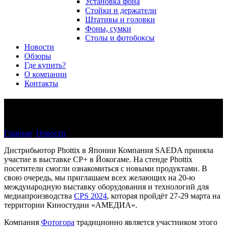
Установка фона
Стойки и держатели
Штативы и головки
Фоны, сумки
Столы и фотобоксы
Новости
Обзоры
Где купить?
О компании
Контакты
Phottix на CPS 2024
Главная
>
Новости
>
Phottix на CPS 2024
Дистрибьютор Phottix в Японии Компания SAEDA приняла
участие в выставке CP+ в Йокогаме. На стенде Phottix
посетители смогли ознакомиться с новыми продуктами. В
свою очередь, мы приглашаем всех желающих на 20-ю
международную выставку оборудования и технологий для
медиапроизводства
CPS 2024
, которая пройдёт 27-29 марта на
территории Киностудии «АМЕДИА».
Компания
Фотогора
традиционно является участником этого