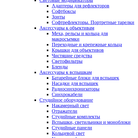
Световые модификаторы
Адаптеры для рефлекторов
Софтбоксы
Зонты
Софтрефлекторы. Портретные тарелки
Аксессуары к объективам
Меха, рельсы и кольца для
макросъемки
Переходные и крепежные кольца
Крышки для объективов
Чистящие средства
Светофильтры
Бленды
Аксессуары к вспышкам
Батарейные блоки для вспышек
Насадки для вспышек
Радиосинхронизаторы
Синхрокабели
Студийное оборудование
Накамерный свет
Отражатели
Студийные комплекты
Вспышки, светильники и моноблоки
Студийные панели
Кольцевой свет