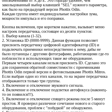
обозначениями от A до E. Это гораздо удобнее, чем
закольцованный выбор клавишей "SEL" нужного параметра,
как было на предыдущей версии Phottix Odin.
Каждая группа имеет индивидуальные настройки зума,
мощности импульса и его поправки.
Кнопка включения, при коротком нажатии, вызывает меню
настроек передатчика, состоящее из десяти пунктов:
1. Выбор канала (1-32).
2. Установка ID (0000-9999). Данная функция позволяет
присвоить передатчику цифровой идентификатор (ID) и
подключать приемники непосредственно к нему, дабы не
было путаницы с другими фотографами, работающими где-то
поблизости и использующих такое же оборудование.
Первым четырем каналам нельзя присвоить ID. Сделано это
для сохранения обратной совместимости с приемниками
Phottix Odin первой версии и фотовспышками Phottix Mitros.
Если выбран один из этих каналов, то на экране передатчика
отображаются только три группы.
3. Включение и отключение звукового сигнала.
4. Включение и отключение подсветки автофокуса (наконец-
то он появился!!!).
5. Включение и отключение спящего режима после 5 минут
простоя. Я проверил различное сочетание нового и старого
оборудования, проблем с "побудкой" не обнаружено.