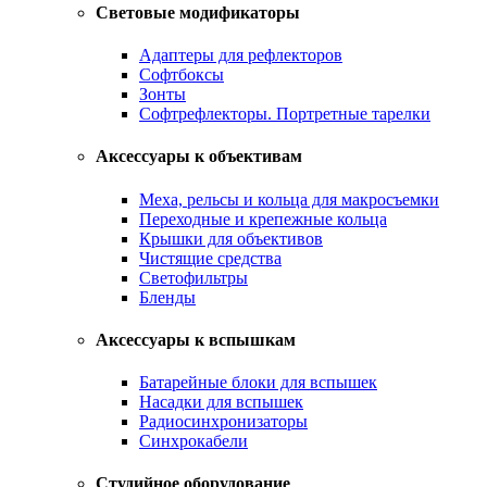
Световые модификаторы
Адаптеры для рефлекторов
Софтбоксы
Зонты
Софтрефлекторы. Портретные тарелки
Аксессуары к объективам
Меха, рельсы и кольца для макросъемки
Переходные и крепежные кольца
Крышки для объективов
Чистящие средства
Светофильтры
Бленды
Аксессуары к вспышкам
Батарейные блоки для вспышек
Насадки для вспышек
Радиосинхронизаторы
Синхрокабели
Студийное оборудование