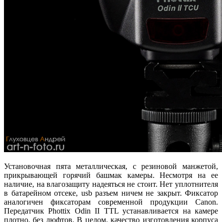
Установочная пята металлическая, с резиновой манжетой,
прикрывающей горячий башмак камеры. Несмотря на ее
наличие, на влагозащиту надеяться не стоит. Нет уплотнителя
в батарейном отсеке, usb разъем ничем не закрыт. Фиксатор
аналогичен фиксаторам современной продукции Canon.
Передатчик Phottix Odin II TTL устанавливается на камере
плотно, без люфтов. В целом, качество изготовления корпуса