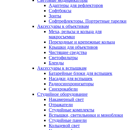
Световые модификаторы
Адаптеры для рефлекторов
Софтбоксы
Зонты
Софтрефлекторы. Портретные тарелки
Аксессуары к объективам
Меха, рельсы и кольца для
макросъемки
Переходные и крепежные кольца
Крышки для объективов
Чистящие средства
Светофильтры
Бленды
Аксессуары к вспышкам
Батарейные блоки для вспышек
Насадки для вспышек
Радиосинхронизаторы
Синхрокабели
Студийное оборудование
Накамерный свет
Отражатели
Студийные комплекты
Вспышки, светильники и моноблоки
Студийные панели
Кольцевой свет