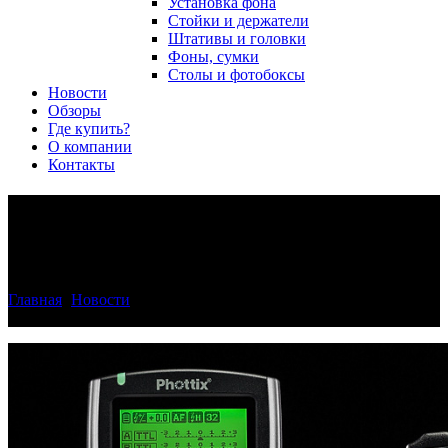
Установка фона
Стойки и держатели
Штативы и головки
Фоны, сумки
Столы и фотобоксы
Новости
Обзоры
Где купить?
О компании
Контакты
Обзор радиосинхронизатора
Phottix Odin II TTL.
Главная
>
Новости
>
Обзор радиосинхронизатора Phottix Odin
II TTL.