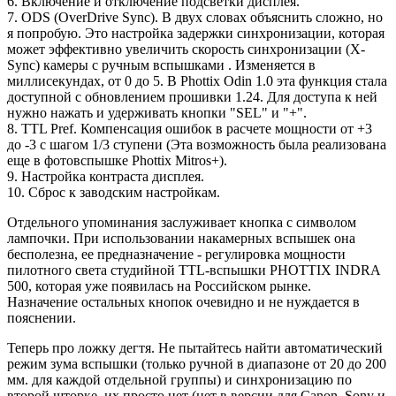
6. Включение и отключение подсветки дисплея.
7. ODS (OverDrive Sync). В двух словах объяснить сложно, но
я попробую. Это настройка задержки синхронизации, которая
может эффективно увеличить скорость синхронизации (X-
Sync) камеры с ручным вспышками . Изменяется в
миллисекундах, от 0 до 5. В Phottix Odin 1.0 эта функция стала
доступной с обновлением прошивки 1.24. Для доступа к ней
нужно нажать и удерживать кнопки "SEL" и "+".
8. TTL Pref. Компенсация ошибок в расчете мощности от +3
до -3 с шагом 1/3 ступени (Эта возможность была реализована
еще в фотовспышке Phottix Mitros+).
9. Настройка контраста дисплея.
10. Сброс к заводским настройкам.
Отдельного упоминания заслуживает кнопка с символом
лампочки. При использовании накамерных вспышек она
бесполезна, ее предназначение - регулировка мощности
пилотного света студийной TTL-вспышки PHOTTIX INDRA
500, которая уже появилась на Российском рынке.
Назначение остальных кнопок очевидно и не нуждается в
пояснении.
Теперь про ложку дегтя. Не пытайтесь найти автоматический
режим зума вспышки (только ручной в диапазоне от 20 до 200
мм. для каждой отдельной группы) и синхронизацию по
второй шторке, их просто нет (нет в версии для Canon, Sony и